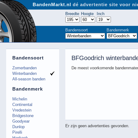
BandenMarkt.nl
dé advertentie site voor 
Breedte
Hoogte
Inch
Bandensoort
Bandenmerk
BFGoodrich winterbande
Bandensoort
Zomerbanden
De meest voorkomende bandenmaten
Winterbanden
All-season banden
Bandenmerk
Michelin
Continental
Vredestein
Bridgestone
Goodyear
Er zijn geen advertenties gevonden.
Dunlop
Pirelli
Hankook