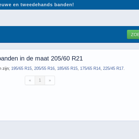
nieuwe en tweedehands banden!
ZO
 banden in de maat 205/60 R21
 zijn;
195/65 R15
,
205/55 R16
,
185/65 R15
,
175/65 R14
,
225/45 R17
.
«
1
»