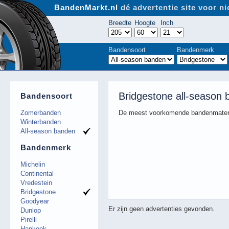
BandenMarkt.nl
dé advertentie site voor 
Breedte
Hoogte
Inch
Bandensoort
Bandenmerk
Bridgestone all-season
Bandensoort
Zomerbanden
De meest voorkomende bandenmaten
Winterbanden
All-season banden
Bandenmerk
Michelin
Continental
Vredestein
Bridgestone
Goodyear
Er zijn geen advertenties gevonden.
Dunlop
Pirelli
Hankook