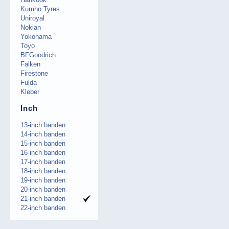
Kumho Tyres
Uniroyal
Nokian
Yokohama
Toyo
BFGoodrich
Falken
Firestone
Fulda
Kleber
Inch
13-inch banden
14-inch banden
15-inch banden
16-inch banden
17-inch banden
18-inch banden
19-inch banden
20-inch banden
21-inch banden
22-inch banden