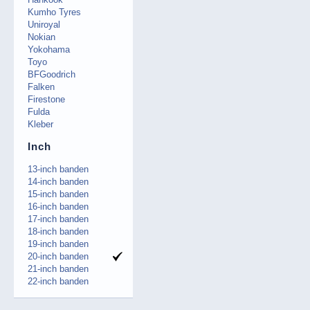
Kumho Tyres
Uniroyal
Nokian
Yokohama
Toyo
BFGoodrich
Falken
Firestone
Fulda
Kleber
Inch
13-inch banden
14-inch banden
15-inch banden
16-inch banden
17-inch banden
18-inch banden
19-inch banden
20-inch banden
21-inch banden
22-inch banden