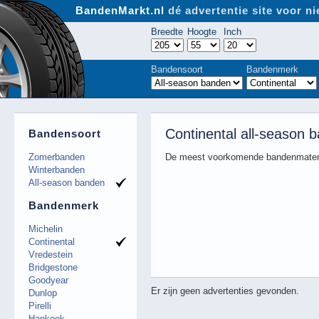
BandenMarkt.nl
dé advertentie site voor 
Breedte
Hoogte
Inch
Bandensoort
Bandenmerk
Continental all-season 
Bandensoort
Zomerbanden
De meest voorkomende bandenmaten
Winterbanden
All-season banden
Bandenmerk
Michelin
Continental
Vredestein
Bridgestone
Goodyear
Er zijn geen advertenties gevonden.
Dunlop
Pirelli
Hankook