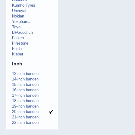
Kumho Tyres
Uniroyal
Nokian
Yokohama
Toyo
BFGoodrich
Falken
Firestone
Fulda
Kleber
Inch
13-inch banden
14-inch banden
15-inch banden
16-inch banden
17-inch banden
18-inch banden
19-inch banden
20-inch banden
21-inch banden
22-inch banden