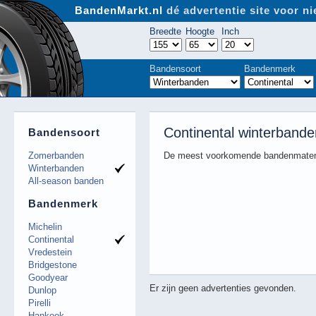
BandenMarkt.nl
dé advertentie site voor 
Breedte
Hoogte
Inch
Bandensoort
Bandenmerk
Continental winterband
Bandensoort
Zomerbanden
De meest voorkomende bandenmaten
Winterbanden
All-season banden
Bandenmerk
Michelin
Continental
Vredestein
Bridgestone
Goodyear
Er zijn geen advertenties gevonden.
Dunlop
Pirelli
Hankook