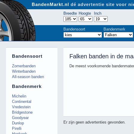
BandenMarkt.nl
dé advertentie site voor 
Breedte
Hoogte
Inch
Bandensoort
Bandenmerk
Falken banden in de ma
Bandensoort
Zomerbanden
De meest voorkomende bandenmaten
Winterbanden
All-season banden
Bandenmerk
Michelin
Continental
Vredestein
Bridgestone
Goodyear
Er zijn geen advertenties gevonden.
Dunlop
Pirelli
Hankook