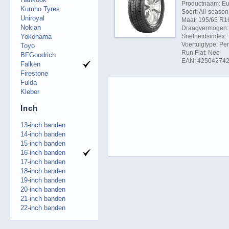
Productnaam: Eu
Kumho Tyres
Soort: All-season
Uniroyal
Maat: 195/65 R1
Nokian
Draagvermogen: 
Yokohama
Snelheidsindex: 
Voertuigtype: P
Toyo
Run Flat: Nee
BFGoodrich
EAN: 42504274
Falken
Firestone
Fulda
Kleber
Inch
13-inch banden
14-inch banden
15-inch banden
16-inch banden
17-inch banden
18-inch banden
19-inch banden
20-inch banden
21-inch banden
22-inch banden