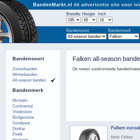
BandenMarkt.nl
dé advertentie site voor 
Breedte
Hoogte
Inch
Bandensoort
Bandenmerk
Falken all-season band
Bandensoort
Zomerbanden
De meest voorkomende bandenmaten
Winterbanden
All-season banden
Bandenmerk
Michelin
Continental
Vredestein
Bridgestone
Goodyear
Falken euroal
Dunlop
Pirelli
Merk: Falken
Hankook