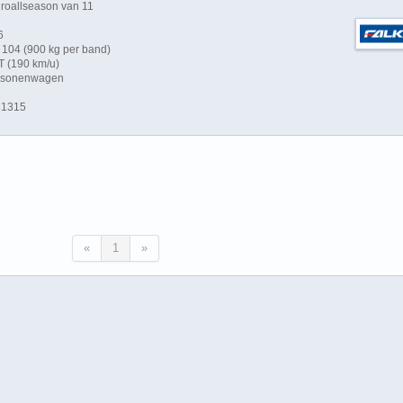
roallseason van 11
6
104 (900 kg per band)
T (190 km/u)
ersonenwagen
21315
«
1
»