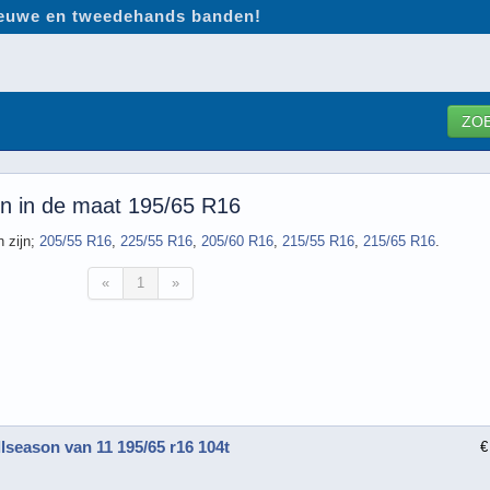
nieuwe en tweedehands banden!
ZO
en in de maat 195/65 R16
 zijn;
205/55 R16
,
225/55 R16
,
205/60 R16
,
215/55 R16
,
215/65 R16
.
«
1
»
lseason van 11 195/65 r16 104t
€