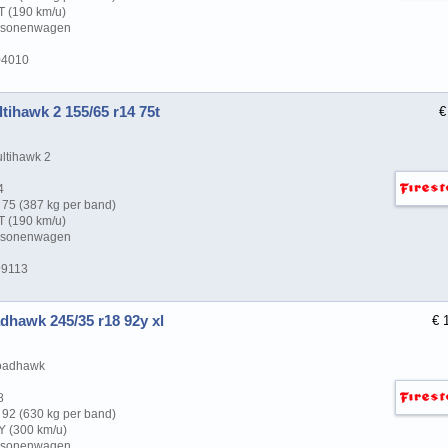
T (190 km/u)
ersonenwagen
04010
tihawk 2 155/65 r14 75t
€
ltihawk 2
4
75 (387 kg per band)
T (190 km/u)
ersonenwagen
99113
dhawk 245/35 r18 92y xl
€ 
oadhawk
8
92 (630 kg per band)
Y (300 km/u)
ersonenwagen