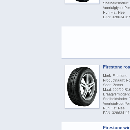
Snelheidsindex: 
Voertuigtype: P
Run Flat: Nee
EAN: 32863416
Firestone roa
Merk: Firestone
Productnaam: Ro
Soort: Zomer
Maat: 205/50 R1
Draagvermogen: 
Snelheidsindex: 
Voertuigtype: P
Run Flat: Nee
EAN: 32863411
Firestone wi