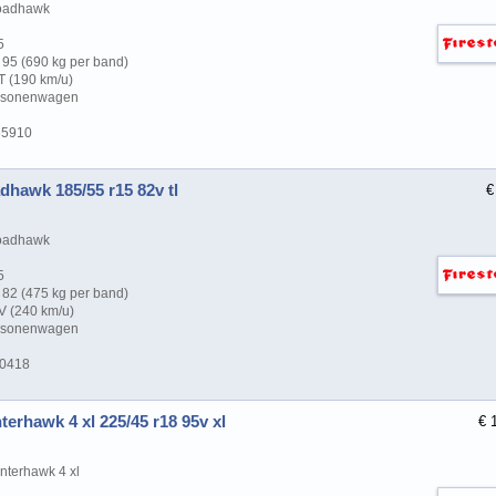
oadhawk
5
95 (690 kg per band)
T (190 km/u)
ersonenwagen
65910
dhawk 185/55 r15 82v tl
€
oadhawk
5
82 (475 kg per band)
V (240 km/u)
ersonenwagen
10418
terhawk 4 xl 225/45 r18 95v xl
€ 
nterhawk 4 xl