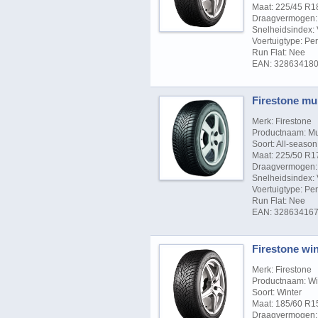
Maat: 225/45 R1
Draagvermogen: 
Snelheidsindex: 
Voertuigtype: P
Run Flat: Nee
EAN: 32863418
Firestone mul
Merk: Firestone
Productnaam: Mu
Soort: All-season
Maat: 225/50 R1
Draagvermogen: 
Snelheidsindex: 
Voertuigtype: P
Run Flat: Nee
EAN: 32863416
Firestone win
Merk: Firestone
Productnaam: Wi
Soort: Winter
Maat: 185/60 R1
Draagvermogen: 