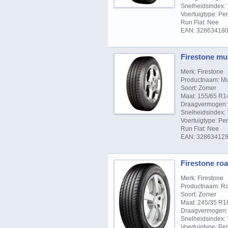
Snelheidsindex: 
Voertuigtype: P
Run Flat: Nee
EAN: 32863418
Firestone mul
Merk: Firestone
Productnaam: Mu
Soort: Zomer
Maat: 155/65 R1
Draagvermogen: 
Snelheidsindex: 
Voertuigtype: P
Run Flat: Nee
EAN: 32863412
Firestone roa
Merk: Firestone
Productnaam: R
Soort: Zomer
Maat: 245/35 R1
Draagvermogen: 
Snelheidsindex: 
Voertuigtype: P