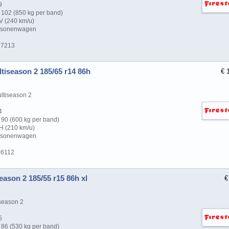
9
102 (850 kg per band)
V (240 km/u)
ersonenwagen
37213
tiseason 2 185/65 r14 86h
€ 
ltiseason 2
4
90 (600 kg per band)
H (210 km/u)
ersonenwagen
76112
ason 2 185/55 r15 86h xl
€
season 2
5
86 (530 kg per band)