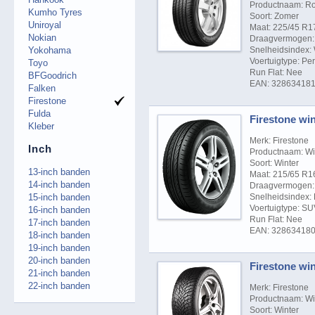
Productnaam: R
Kumho Tyres
Soort: Zomer
Uniroyal
Maat: 225/45 R1
Nokian
Draagvermogen: 
Yokohama
Snelheidsindex:
Voertuigtype: P
Toyo
Run Flat: Nee
BFGoodrich
EAN: 32863418
Falken
Firestone
Fulda
Firestone win
Kleber
Merk: Firestone
Inch
Productnaam: Wi
Soort: Winter
13-inch banden
Maat: 215/65 R1
14-inch banden
Draagvermogen: 
15-inch banden
Snelheidsindex: 
Voertuigtype: S
16-inch banden
Run Flat: Nee
17-inch banden
EAN: 32863418
18-inch banden
19-inch banden
20-inch banden
Firestone win
21-inch banden
22-inch banden
Merk: Firestone
Productnaam: Wi
Soort: Winter