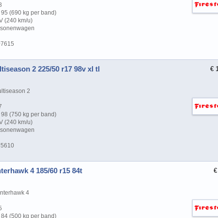
8
95 (690 kg per band)
V (240 km/u)
ersonenwagen
07615
tiseason 2 225/50 r17 98v xl tl
€ 
ltiseason 2
7
98 (750 kg per band)
V (240 km/u)
ersonenwagen
75610
terhawk 4 185/60 r15 84t
€
nterhawk 4
5
84 (500 kg per band)