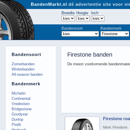
BandenMarkt.nl
dé advertentie site voor 
Breedte
Hoogte
Inch
Bandensoort
Bandenmerk
Firestone banden
Bandensoort
Zomerbanden
De meest voorkomende bandenmaten
Winterbanden
All-season banden
Bandenmerk
Michelin
Continental
Vredestein
Bridgestone
Goodyear
Firestone ro
Dunlop
Pirelli
Merk: Firestone
Hankook