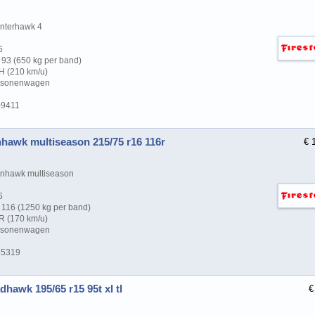
nterhawk 4
6
93 (650 kg per band)
H (210 km/u)
ersonenwagen
09411
nhawk multiseason 215/75 r16 116r
€ 
nhawk multiseason
6
116 (1250 kg per band)
R (170 km/u)
ersonenwagen
85319
dhawk 195/65 r15 95t xl tl
€