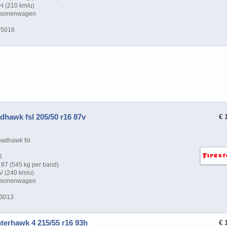
H (210 km/u)
ersonenwagen
75016
dhawk fsl 205/50 r16 87v
€ 
adhawk fsl
6
87 (545 kg per band)
V (240 km/u)
ersonenwagen
13013
nterhawk 4 215/55 r16 93h
€ 