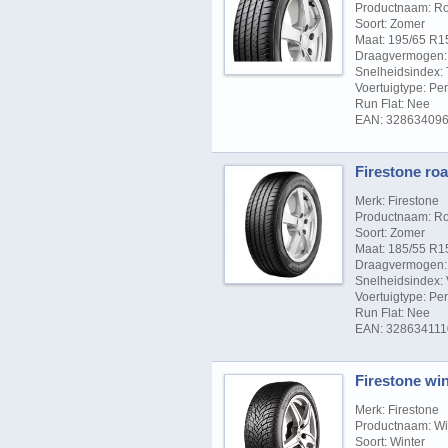
Productnaam: R
Soort: Zomer
Maat: 195/65 R1
Draagvermogen: 
Snelheidsindex: 
Voertuigtype: P
Run Flat: Nee
EAN: 32863409
Firestone roa
Merk: Firestone
Productnaam: R
Soort: Zomer
Maat: 185/55 R1
Draagvermogen: 
Snelheidsindex: 
Voertuigtype: P
Run Flat: Nee
EAN: 32863411
Firestone win
Merk: Firestone
Productnaam: Wi
Soort: Winter