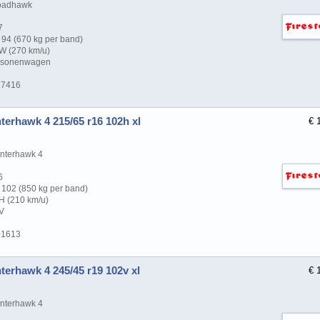
oadhawk
7
94 (670 kg per band)
 W (270 km/u)
ersonenwagen
17416
terhawk 4 215/65 r16 102h xl
€ 
nterhawk 4
6
102 (850 kg per band)
H (210 km/u)
UV
01613
terhawk 4 245/45 r19 102v xl
€ 
nterhawk 4