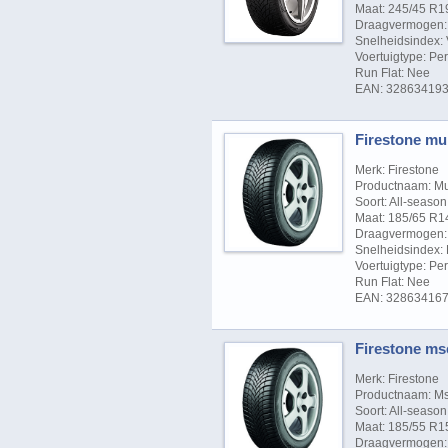
Maat: 245/45 R1
Draagvermogen: 
Snelheidsindex: 
Voertuigtype: P
Run Flat: Nee
EAN: 32863419
Firestone mul
Merk: Firestone
Productnaam: Mu
Soort: All-season
Maat: 185/65 R1
Draagvermogen: 
Snelheidsindex: 
Voertuigtype: P
Run Flat: Nee
EAN: 32863416
Firestone mse
Merk: Firestone
Productnaam: M
Soort: All-season
Maat: 185/55 R1
Draagvermogen: 