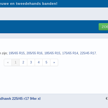
nieuwe en tweedehands banden!
ZO
 zijn;
195/65 R15
,
205/55 R16
,
185/65 R15
,
175/65 R14
,
225/45 R17
.
«
1
2
3
4
5
»
adhawk 225/45 r17 94w xl
€