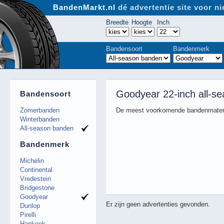
BandenMarkt.nl
dé advertentie site voor 
Breedte
Hoogte
Inch
Bandensoort
Bandenmerk
Goodyear 22-inch all-s
Bandensoort
Zomerbanden
De meest voorkomende bandenmaten
Winterbanden
All-season banden
Bandenmerk
Michelin
Continental
Vredestein
Bridgestone
Goodyear
Er zijn geen advertenties gevonden.
Dunlop
Pirelli
Hankook