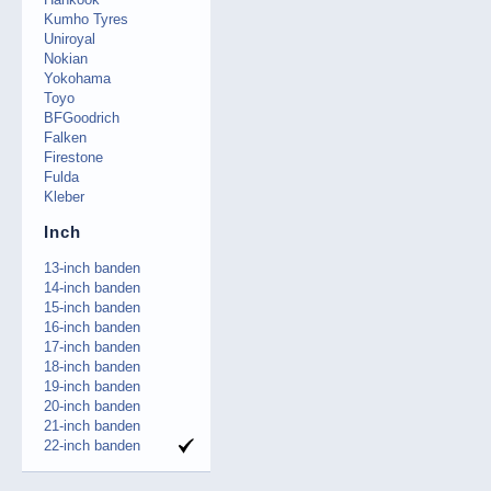
Kumho Tyres
Uniroyal
Nokian
Yokohama
Toyo
BFGoodrich
Falken
Firestone
Fulda
Kleber
Inch
13-inch banden
14-inch banden
15-inch banden
16-inch banden
17-inch banden
18-inch banden
19-inch banden
20-inch banden
21-inch banden
22-inch banden