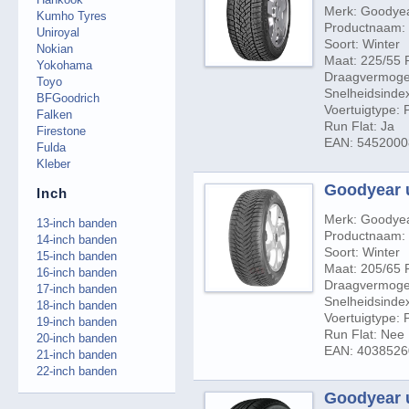
Merk: Goodye
Kumho Tyres
Productnaam: 
Uniroyal
Soort: Winter
Nokian
Maat: 225/55 
Yokohama
Draagvermogen
Toyo
Snelheidsindex
BFGoodrich
Voertuigtype:
Falken
Run Flat: Ja
Firestone
EAN: 545200
Fulda
Kleber
Goodyear u
Inch
Merk: Goodye
13-inch banden
Productnaam: 
14-inch banden
Soort: Winter
15-inch banden
Maat: 205/65 
16-inch banden
Draagvermogen
17-inch banden
Snelheidsinde
18-inch banden
Voertuigtype:
19-inch banden
Run Flat: Nee
20-inch banden
EAN: 403852
21-inch banden
22-inch banden
Goodyear u