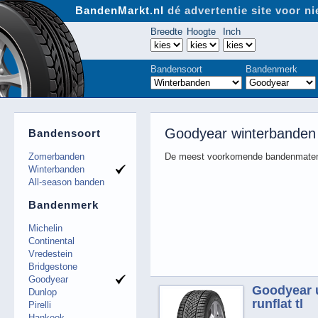
BandenMarkt.nl
dé advertentie site voor 
Breedte
Hoogte
Inch
Bandensoort
Bandenmerk
Goodyear winterbanden
Bandensoort
Zomerbanden
De meest voorkomende bandenmaten
Winterbanden
All-season banden
Bandenmerk
Michelin
Continental
Vredestein
Bridgestone
Goodyear
Goodyear u
Dunlop
runflat tl
Pirelli
Hankook