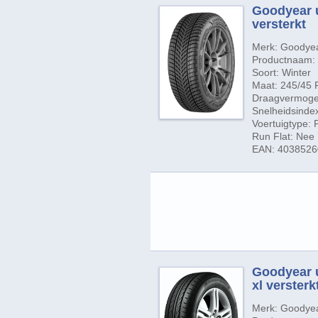
Goodyear u
versterkt
Merk: Goodye
Productnaam: 
Soort: Winter
Maat: 245/45 
Draagvermogen
Snelheidsindex
Voertuigtype:
Run Flat: Nee
EAN: 403852
Goodyear u
xl verster
Merk: Goodye