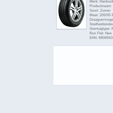
Merk: Hankoo
Productnaam: 
Soort: Zomer
Maat: 205/55 
Draagvermogen
Snelheidsindex
Voertuigtype:
Run Flat: Nee
EAN: 880856