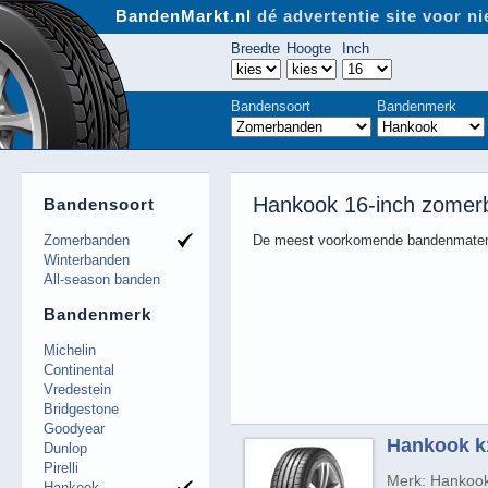
BandenMarkt.nl
dé advertentie site voor 
Breedte
Hoogte
Inch
Bandensoort
Bandenmerk
Hankook 16-inch zomer
Bandensoort
Zomerbanden
De meest voorkomende bandenmaten
Winterbanden
All-season banden
Bandenmerk
Michelin
Continental
Vredestein
Bridgestone
Goodyear
Hankook k1
Dunlop
Pirelli
Merk: Hankoo
Hankook