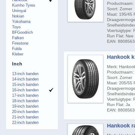
Productnaam:
Kumho Tyres
Soort: Zomer
Uniroyal
Maat: 195/45 
Nokian
Draagvermogen
Yokohama
Snelheidsinde
Toyo
Voertuigtype:
BFGoodrich
Run Flat: Nee
Falken
EAN: 880856
Firestone
Fulda
Kleber
Hankook k1
Inch
Merk: Hankoo
Productnaam:
13-inch banden
Soort: Zomer
14-inch banden
Maat: 205/55 
15-inch banden
Draagvermogen
16-inch banden
Snelheidsinde
17-inch banden
Voertuigtype:
18-inch banden
Run Flat: Ja
19-inch banden
EAN: 880856
20-inch banden
21-inch banden
22-inch banden
Hankook ra