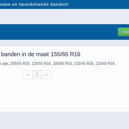
nieuwe en tweedehands banden!
ZO
 banden in de maat 155/65 R16
 zijn;
205/55 R16
,
225/55 R16
,
205/60 R16
,
215/55 R16
,
215/65 R16
.
«
1
»