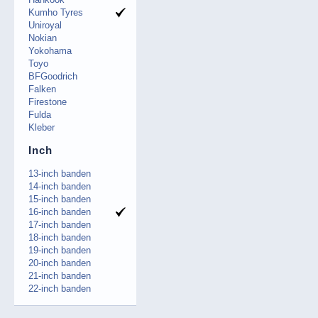
Kumho Tyres
Uniroyal
Nokian
Yokohama
Toyo
BFGoodrich
Falken
Firestone
Fulda
Kleber
Inch
13-inch banden
14-inch banden
15-inch banden
16-inch banden
17-inch banden
18-inch banden
19-inch banden
20-inch banden
21-inch banden
22-inch banden