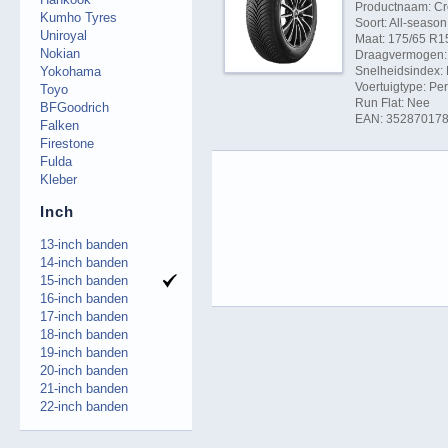
Productnaam: Cr
Kumho Tyres
Soort: All-season
Uniroyal
Maat: 175/65 R1
Nokian
Draagvermogen: 
Yokohama
Snelheidsindex: 
Voertuigtype: P
Toyo
Run Flat: Nee
BFGoodrich
EAN: 35287017
Falken
Firestone
Fulda
Kleber
Inch
13-inch banden
14-inch banden
15-inch banden
16-inch banden
17-inch banden
18-inch banden
19-inch banden
20-inch banden
21-inch banden
22-inch banden