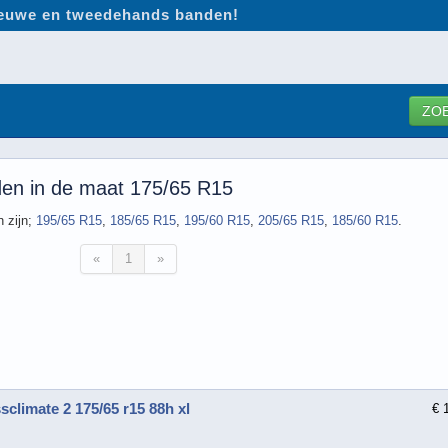
nieuwe en tweedehands banden!
ZO
den in de maat 175/65 R15
 zijn;
195/65 R15
,
185/65 R15
,
195/60 R15
,
205/65 R15
,
185/60 R15
.
«
1
»
sclimate 2 175/65 r15 88h xl
€ 