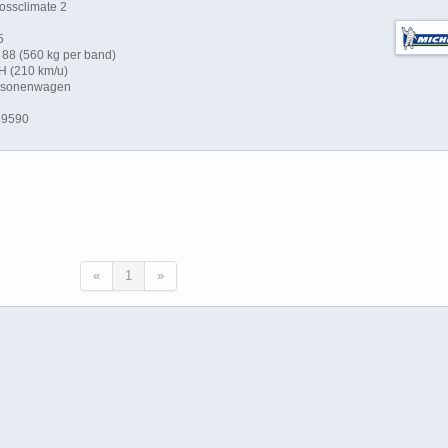
ossclimate 2
5
88 (560 kg per band)
H (210 km/u)
ersonenwagen
89590
«
1
»