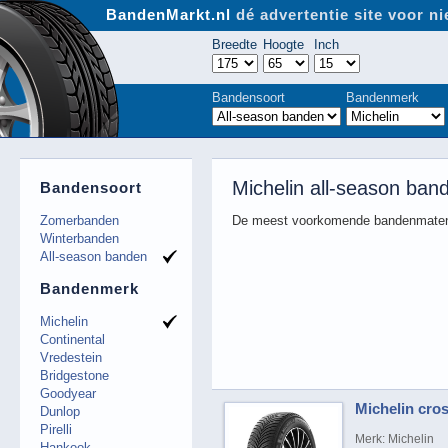
BandenMarkt.nl
dé advertentie site voor 
Breedte
Hoogte
Inch
Bandensoort
Bandenmerk
Michelin all-season ban
Bandensoort
Zomerbanden
De meest voorkomende bandenmaten
Winterbanden
All-season banden
Bandenmerk
Michelin
Continental
Vredestein
Bridgestone
Goodyear
Michelin cros
Dunlop
Pirelli
Merk: Michelin
Hankook