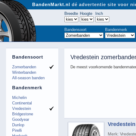
BandenMarkt.nl
dé advertentie site voor 
Breedte
Hoogte
Inch
Bandensoort
Bandenmerk
Vredestein zomerbande
Bandensoort
Zomerbanden
De meest voorkomende bandenmaten
Winterbanden
All-season banden
Bandenmerk
Michelin
Continental
Vredestein
Bridgestone
Goodyear
Vredestein 
Dunlop
Pirelli
Merk: Vredest
Hankook