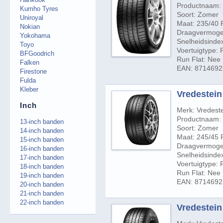
Productnaam: U
Kumho Tyres
Soort: Zomer
Uniroyal
Maat: 235/40 
Nokian
Draagvermogen
Yokohama
Snelheidsindex
Toyo
Voertuigtype:
BFGoodrich
Run Flat: Nee
Falken
EAN: 871469
Firestone
Fulda
Kleber
Vredestein 
Inch
Merk: Vredest
Productnaam: U
13-inch banden
Soort: Zomer
14-inch banden
Maat: 245/45 
15-inch banden
Draagvermogen
16-inch banden
Snelheidsindex
17-inch banden
Voertuigtype:
18-inch banden
Run Flat: Nee
19-inch banden
EAN: 871469
20-inch banden
21-inch banden
22-inch banden
Vredestein