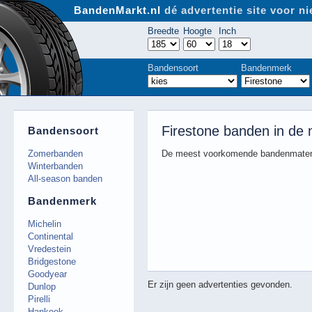
BandenMarkt.nl
dé advertentie site voor 
Breedte
Hoogte
Inch
Bandensoort
Bandenmerk
Firestone banden in de
Bandensoort
Zomerbanden
De meest voorkomende bandenmaten
Winterbanden
All-season banden
Bandenmerk
Michelin
Continental
Vredestein
Bridgestone
Goodyear
Er zijn geen advertenties gevonden.
Dunlop
Pirelli
Hankook