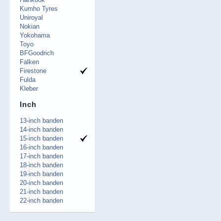
Kumho Tyres
Uniroyal
Nokian
Yokohama
Toyo
BFGoodrich
Falken
Firestone
Fulda
Kleber
Inch
13-inch banden
14-inch banden
15-inch banden
16-inch banden
17-inch banden
18-inch banden
19-inch banden
20-inch banden
21-inch banden
22-inch banden