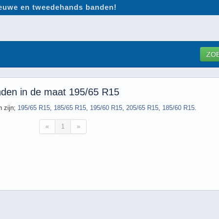
nieuwe en tweedehands banden!
ZO
nden in de maat 195/65 R15
 zijn;
195/65 R15
,
185/65 R15
,
195/60 R15
,
205/65 R15
,
185/60 R15
.
«
1
»