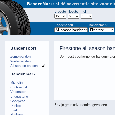
BandenMarkt.nl
dé advertentie site voor 
Breedte
Hoogte
Inch
Bandensoort
Bandenmerk
Firestone all-season ba
Bandensoort
Zomerbanden
De meest voorkomende bandenmaten
Winterbanden
All-season banden
Bandenmerk
Michelin
Continental
Vredestein
Bridgestone
Goodyear
Er zijn geen advertenties gevonden.
Dunlop
Pirelli
Hankook