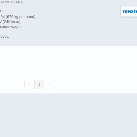
serve s 944 xl
7
94 (670 kg per band)
V (240 km/u)
ersonenwagen
45071
«
1
»