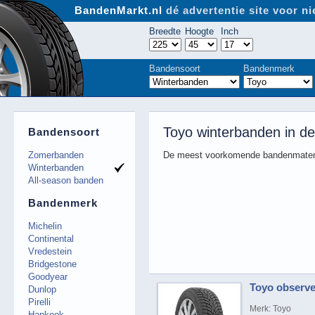
BandenMarkt.nl
dé advertentie site voor 
Breedte
Hoogte
Inch
Bandensoort
Bandenmerk
Toyo winterbanden in d
Bandensoort
Zomerbanden
De meest voorkomende bandenmaten
Winterbanden
All-season banden
Bandenmerk
Michelin
Continental
Vredestein
Bridgestone
Goodyear
Toyo observe 
Dunlop
Pirelli
Merk: Toyo
Hankook