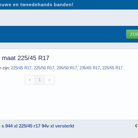
nieuwe en tweedehands banden!
ZO
e maat 225/45 R17
 zijn;
225/45 R17
,
225/50 R17
,
205/50 R17
,
235/65 R17
,
225/55 R17
.
«
1
»
s 944 xl 225/45 r17 94v xl versterkt
€