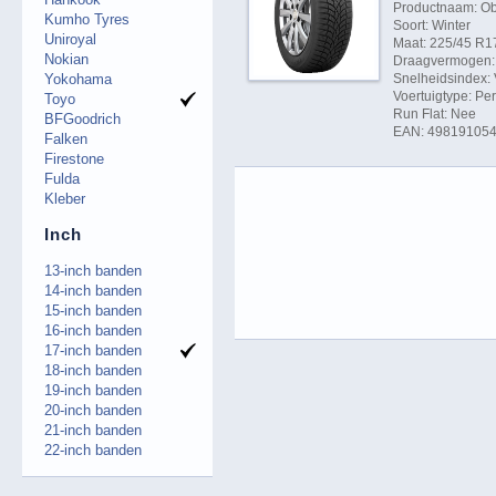
Productnaam: Ob
Kumho Tyres
Soort: Winter
Uniroyal
Maat: 225/45 R1
Nokian
Draagvermogen: 
Yokohama
Snelheidsindex: 
Voertuigtype: P
Toyo
Run Flat: Nee
BFGoodrich
EAN: 49819105
Falken
Firestone
Fulda
Kleber
Inch
13-inch banden
14-inch banden
15-inch banden
16-inch banden
17-inch banden
18-inch banden
19-inch banden
20-inch banden
21-inch banden
22-inch banden