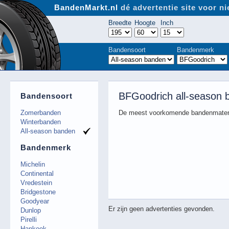
BandenMarkt.nl
dé advertentie site voor 
Breedte
Hoogte
Inch
Bandensoort
Bandenmerk
BFGoodrich all-season 
Bandensoort
Zomerbanden
De meest voorkomende bandenmaten
Winterbanden
All-season banden
Bandenmerk
Michelin
Continental
Vredestein
Bridgestone
Goodyear
Er zijn geen advertenties gevonden.
Dunlop
Pirelli
Hankook