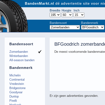
BandenMarkt.nl
dé advertentie site voor 
Breedte
Hoogte
Inch
Bandensoort
Bandenmerk
BFGoodrich zomerbande
Bandensoort
Zomerbanden
De meest voorkomende bandenmaten
Winterbanden
All-season banden
Bandenmerk
Michelin
Continental
Vredestein
Bridgestone
Goodyear
Er zijn geen advertenties gevonden.
Dunlop
Pirelli
Hankook