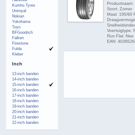
Productnaam: 
Kumho Tyres
Soort: Zomer
Uniroyal
Maat: 195/60 
Nokian
Draagvermogen
Yokohama
Snelheidsinde
Toyo
Voertuigtype:
BFGoodrich
Run Flat: Nee
Falken
EAN: 403852
Firestone
Fulda
Kleber
Inch
13-inch banden
14-inch banden
15-inch banden
16-inch banden
17-inch banden
18-inch banden
19-inch banden
20-inch banden
21-inch banden
22-inch banden