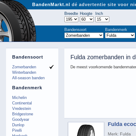
BandenMarkt.nl
dé advertentie site voor 
Breedte
Hoogte
Inch
Bandensoort
Bandenmerk
Fulda zomerbanden in 
Bandensoort
Zomerbanden
De meest voorkomende bandenmaten
Winterbanden
All-season banden
Bandenmerk
Michelin
Continental
Vredestein
Bridgestone
Goodyear
Fulda ecoc
Dunlop
Pirelli
Merk: Fulda
Hankook