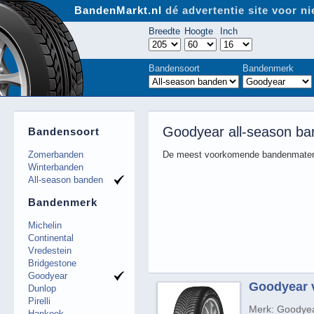
BandenMarkt.nl
dé advertentie site voor 
Breedte
Hoogte
Inch
Bandensoort
Bandenmerk
Goodyear all-season ba
Bandensoort
Zomerbanden
De meest voorkomende bandenmaten
Winterbanden
All-season banden
Bandenmerk
Michelin
Continental
Vredestein
Bridgestone
Goodyear
Goodyear v
Dunlop
Pirelli
Merk: Goodye
Hankook