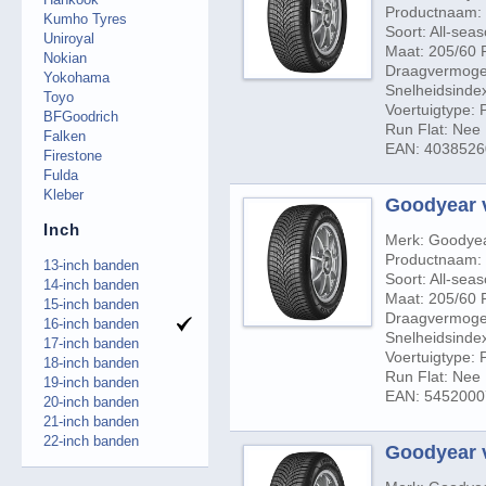
Productnaam: 
Kumho Tyres
Soort: All-sea
Uniroyal
Maat: 205/60 
Nokian
Draagvermogen
Yokohama
Snelheidsindex
Toyo
Voertuigtype:
BFGoodrich
Run Flat: Nee
Falken
EAN: 403852
Firestone
Fulda
Kleber
Goodyear v
Inch
Merk: Goodye
Productnaam: 
13-inch banden
Soort: All-sea
14-inch banden
Maat: 205/60 
15-inch banden
Draagvermogen
16-inch banden
Snelheidsindex
17-inch banden
Voertuigtype:
18-inch banden
Run Flat: Nee
19-inch banden
EAN: 545200
20-inch banden
21-inch banden
22-inch banden
Goodyear v