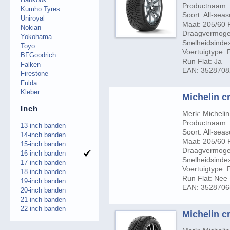
Productnaam: 
Kumho Tyres
Soort: All-sea
Uniroyal
Maat: 205/60 
Nokian
Draagvermogen
Yokohama
Snelheidsinde
Toyo
Voertuigtype:
BFGoodrich
Run Flat: Ja
Falken
EAN: 352870
Firestone
Fulda
Kleber
Michelin c
Inch
Merk: Michelin
Productnaam: 
13-inch banden
Soort: All-sea
14-inch banden
Maat: 205/60 
15-inch banden
Draagvermogen
16-inch banden
Snelheidsindex
17-inch banden
Voertuigtype:
18-inch banden
Run Flat: Nee
19-inch banden
EAN: 352870
20-inch banden
21-inch banden
22-inch banden
Michelin c