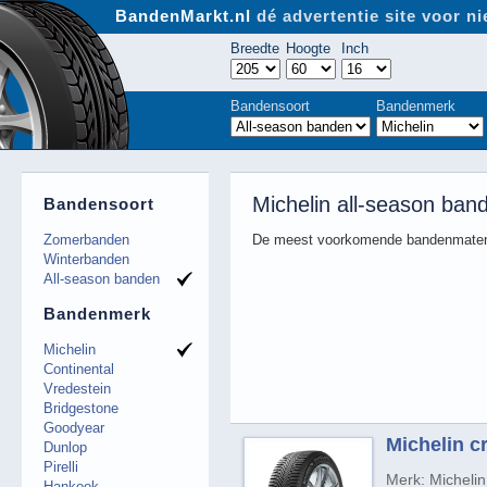
BandenMarkt.nl
dé advertentie site voor 
Breedte
Hoogte
Inch
Bandensoort
Bandenmerk
Michelin all-season ban
Bandensoort
Zomerbanden
De meest voorkomende bandenmaten
Winterbanden
All-season banden
Bandenmerk
Michelin
Continental
Vredestein
Bridgestone
Goodyear
Michelin cr
Dunlop
Pirelli
Merk: Michelin
Hankook