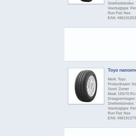
Snelheidsindex: 
Voertuigtype: P
Run Flat: Nee
EAN: 49819105
Toyo nanoener
Merk: Toyo
Productnaam: N
Soort: Zomer
Maat: 165/70 R1
Draagvermogen: 
Snelheidsindex: 
Voertuigtype: P
Run Flat: Nee
EAN: 49819107