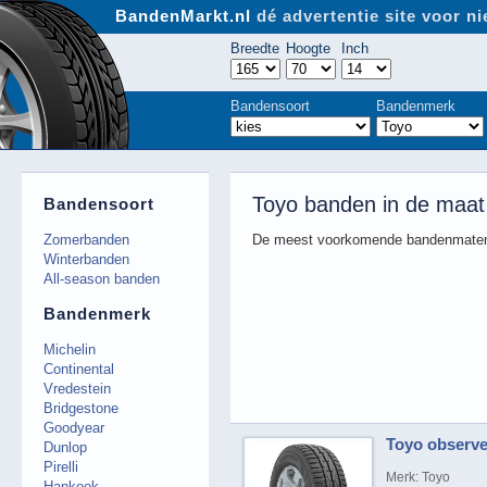
BandenMarkt.nl
dé advertentie site voor 
Breedte
Hoogte
Inch
Bandensoort
Bandenmerk
Toyo banden in de maat
Bandensoort
Zomerbanden
De meest voorkomende bandenmaten
Winterbanden
All-season banden
Bandenmerk
Michelin
Continental
Vredestein
Bridgestone
Goodyear
Toyo observe
Dunlop
Pirelli
Merk: Toyo
Hankook