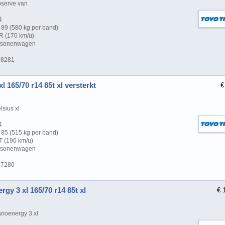
serve van
4
89 (580 kg per band)
R (170 km/u)
ersonenwagen
08281
l 165/70 r14 85t xl versterkt
€
sius xl
4
85 (515 kg per band)
T (190 km/u)
ersonenwagen
87280
gy 3 xl 165/70 r14 85t xl
€ 
noenergy 3 xl