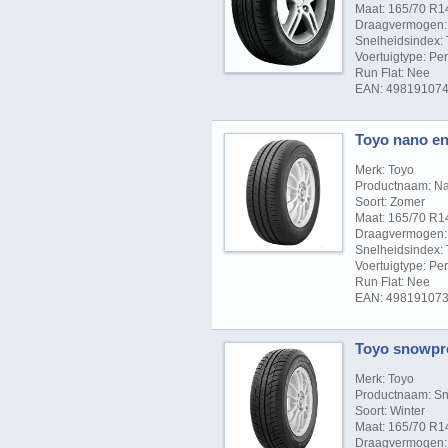
Maat: 165/70 R1
Draagvermogen: 
Snelheidsindex: 
Voertuigtype: P
Run Flat: Nee
EAN: 49819107
Toyo nano ene
Merk: Toyo
Productnaam: Na
Soort: Zomer
Maat: 165/70 R1
Draagvermogen: 
Snelheidsindex: 
Voertuigtype: P
Run Flat: Nee
EAN: 49819107
Toyo snowpro
Merk: Toyo
Productnaam: Sn
Soort: Winter
Maat: 165/70 R1
Draagvermogen: 