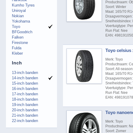
Productnaam: Ob
Kumho Tyres
Soort: Winter
Uniroyal
Maat: 165/70 R1
Nokian
Draagvermogen: 
Yokohama
Snelheidsindex: 
Voertuigtype: P
Toyo
Run Flat: Nee
BFGoodrich
EAN: 49819105
Falken
Firestone
Fulda
Toyo celsius x
Kleber
Merk: Toyo
Inch
Productnaam: Cel
Soort: All-season
13-inch banden
Maat: 165/70 R1
14-inch banden
Draagvermogen: 
15-inch banden
Snelheidsindex: 
Voertuigtype: P
16-inch banden
Run Flat: Nee
17-inch banden
EAN: 49819107
18-inch banden
19-inch banden
20-inch banden
Toyo nanoener
21-inch banden
22-inch banden
Merk: Toyo
Productnaam: Na
Soort: Zomer