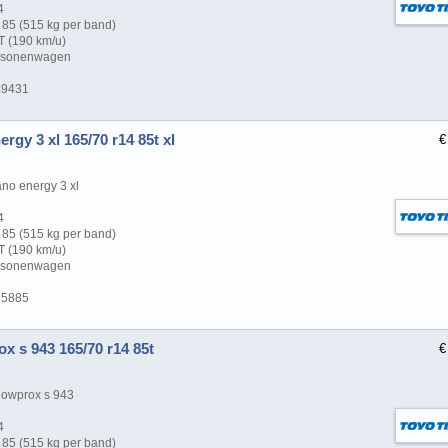
4
85 (515 kg per band)
T (190 km/u)
ersonenwagen
49431
rgy 3 xl 165/70 r14 85t xl
€
no energy 3 xl
4
85 (515 kg per band)
T (190 km/u)
ersonenwagen
35885
x s 943 165/70 r14 85t
€
owprox s 943
4
85 (515 kg per band)