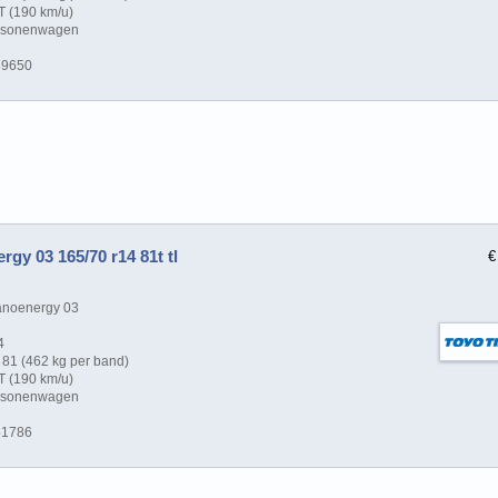
T (190 km/u)
ersonenwagen
39650
gy 03 165/70 r14 81t tl
€
anoenergy 03
4
81 (462 kg per band)
T (190 km/u)
ersonenwagen
51786