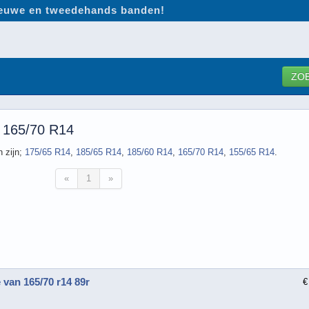
nieuwe en tweedehands banden!
ZO
 165/70 R14
 zijn;
175/65 R14
,
185/65 R14
,
185/60 R14
,
165/70 R14
,
155/65 R14
.
«
1
»
 van 165/70 r14 89r
€