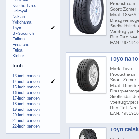
Productnaam:
Kumho Tyres
Soort: Zomer
Uniroyal
Maat: 185/65 
Nokian
Draagvermogen
Yokohama
Snelheidsindex
Toyo
Voertuigtype:
BFGoodrich
Run Flat: Nee
Falken
EAN: 498191
Firestone
Fulda
Kleber
Toyo nano 
Inch
Merk: Toyo
Productnaam:
13-inch banden
Soort: Zomer
14-inch banden
Maat: 185/65 
15-inch banden
Draagvermogen
16-inch banden
Snelheidsindex
17-inch banden
Voertuigtype:
18-inch banden
Run Flat: Nee
19-inch banden
EAN: 498191
20-inch banden
21-inch banden
22-inch banden
Toyo celsi