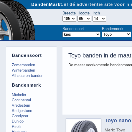
BandenMarkt.nl
dé advertentie site voor 
Breedte
Hoogte
Inch
Bandensoort
Bandenmerk
Toyo banden in de maat
Bandensoort
Zomerbanden
De meest voorkomende bandenmaten
Winterbanden
All-season banden
Bandenmerk
Michelin
Continental
Vredestein
Bridgestone
Goodyear
Toyo nano 
Dunlop
Pirelli
Merk: Toyo
Hankook