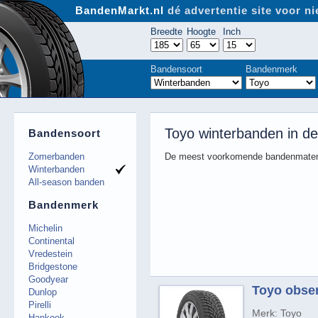
BandenMarkt.nl
dé advertentie site voor 
Breedte
Hoogte
Inch
Bandensoort
Bandenmerk
Toyo winterbanden in d
Bandensoort
Zomerbanden
De meest voorkomende bandenmaten
Winterbanden
All-season banden
Bandenmerk
Michelin
Continental
Vredestein
Bridgestone
Goodyear
Toyo obser
Dunlop
Pirelli
Merk: Toyo
Hankook