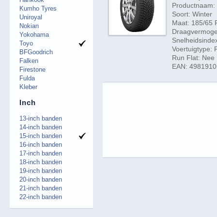
Productnaam: 
Kumho Tyres
Soort: Winter
Uniroyal
Maat: 185/65 
Nokian
Draagvermogen
Yokohama
Snelheidsinde
Toyo
Voertuigtype:
BFGoodrich
Run Flat: Nee
Falken
EAN: 498191
Firestone
Fulda
Kleber
Inch
13-inch banden
14-inch banden
15-inch banden
16-inch banden
17-inch banden
18-inch banden
19-inch banden
20-inch banden
21-inch banden
22-inch banden