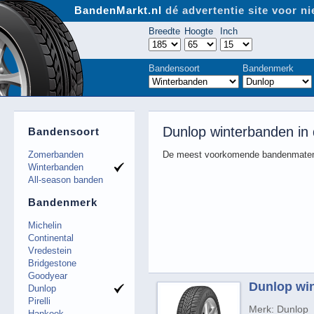
BandenMarkt.nl
dé advertentie site voor 
Breedte
Hoogte
Inch
Bandensoort
Bandenmerk
Dunlop winterbanden in
Bandensoort
Zomerbanden
De meest voorkomende bandenmaten
Winterbanden
All-season banden
Bandenmerk
Michelin
Continental
Vredestein
Bridgestone
Goodyear
Dunlop win
Dunlop
Pirelli
Merk: Dunlop
Hankook