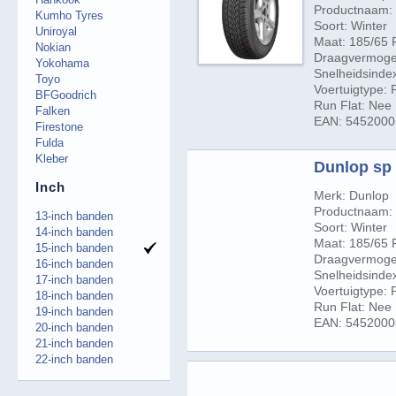
Productnaam: 
Kumho Tyres
Soort: Winter
Uniroyal
Maat: 185/65 
Nokian
Draagvermogen
Yokohama
Snelheidsindex
Toyo
Voertuigtype:
BFGoodrich
Run Flat: Nee
Falken
EAN: 545200
Firestone
Fulda
Kleber
Dunlop sp 
Inch
Merk: Dunlop
Productnaam: 
13-inch banden
Soort: Winter
14-inch banden
Maat: 185/65 
15-inch banden
Draagvermogen
16-inch banden
Snelheidsindex
17-inch banden
Voertuigtype:
18-inch banden
Run Flat: Nee
19-inch banden
EAN: 545200
20-inch banden
21-inch banden
22-inch banden