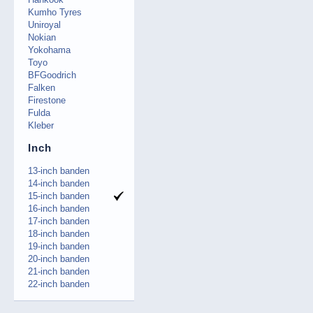
Kumho Tyres
Uniroyal
Nokian
Yokohama
Toyo
BFGoodrich
Falken
Firestone
Fulda
Kleber
Inch
13-inch banden
14-inch banden
15-inch banden
16-inch banden
17-inch banden
18-inch banden
19-inch banden
20-inch banden
21-inch banden
22-inch banden