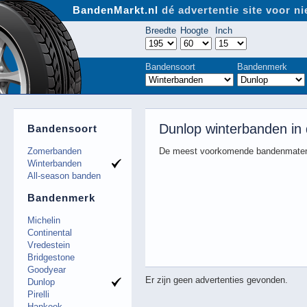
BandenMarkt.nl
dé advertentie site voor 
Breedte
Hoogte
Inch
Bandensoort
Bandenmerk
Dunlop winterbanden in
Bandensoort
Zomerbanden
De meest voorkomende bandenmaten
Winterbanden
All-season banden
Bandenmerk
Michelin
Continental
Vredestein
Bridgestone
Goodyear
Er zijn geen advertenties gevonden.
Dunlop
Pirelli
Hankook