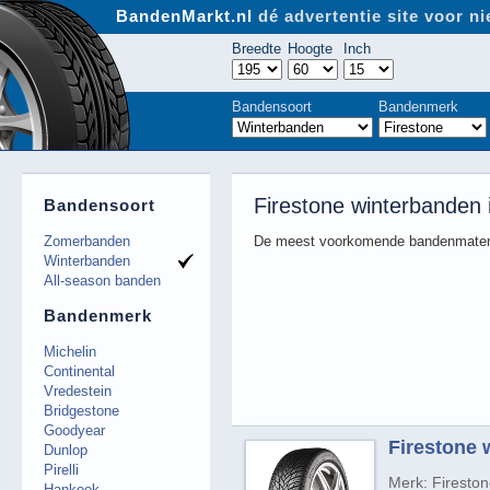
BandenMarkt.nl
dé advertentie site voor 
Breedte
Hoogte
Inch
Bandensoort
Bandenmerk
Firestone winterbanden
Bandensoort
Zomerbanden
De meest voorkomende bandenmaten
Winterbanden
All-season banden
Bandenmerk
Michelin
Continental
Vredestein
Bridgestone
Goodyear
Firestone 
Dunlop
Pirelli
Merk: Firesto
Hankook