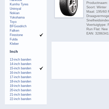
Productnaam:
Kumho Tyres
Soort: Winter
Uniroyal
Maat: 195/60 
Nokian
Draagvermogen
Yokohama
Snelheidsindex
Toyo
Voertuigtype:
BFGoodrich
Run Flat: Nee
Falken
EAN: 328634
Firestone
Fulda
Kleber
Inch
13-inch banden
14-inch banden
15-inch banden
16-inch banden
17-inch banden
18-inch banden
19-inch banden
20-inch banden
21-inch banden
22-inch banden