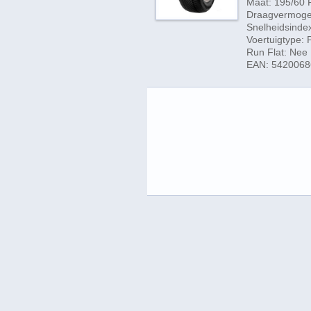
Maat: 195/60 
Draagvermogen
Snelheidsinde
Voertuigtype:
Run Flat: Nee
EAN: 542006