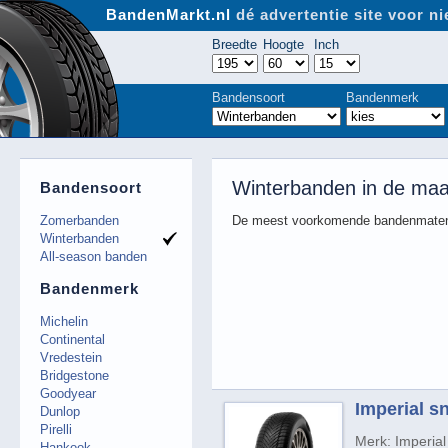
BandenMarkt.nl
dé advertentie site voor 
Breedte
Hoogte
Inch
Bandensoort
Bandenmerk
Winterbanden in de maa
Bandensoort
Zomerbanden
De meest voorkomende bandenmaten
Winterbanden
All-season banden
Bandenmerk
Michelin
Continental
Vredestein
Bridgestone
Goodyear
Imperial s
Dunlop
Pirelli
Merk: Imperial
Hankook