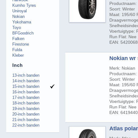
Productnaam:
Kumho Tyres
Soort: Winter
Uniroyal
Maat: 195/60 
Nokian
Draagvermogen
Yokohama
Snelheidsinde
Toyo
Voertuigtype:
BFGoodrich
Run Flat: Nee
Falken
EAN: 542006
Firestone
Fulda
Kleber
Nokian wr 
Inch
Merk: Nokian
Productnaam:
13-inch banden
Soort: Winter
14-inch banden
Maat: 195/60 
15-inch banden
Draagvermogen
16-inch banden
Snelheidsindex
17-inch banden
Voertuigtype:
18-inch banden
Run Flat: Nee
19-inch banden
EAN: 641944
20-inch banden
21-inch banden
22-inch banden
Atlas pola